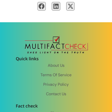
Quick links
About Us
Terms Of Service
Privacy Policy
Contact Us
Fact check