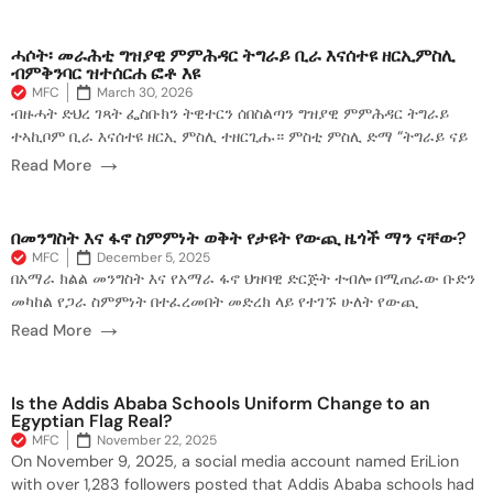
ሓሶት፡ መራሕቲ ግዝያዊ ምምሕዳር ትግራይ ቢራ እናሰተዩ ዘርኢምስሊ
ብምቅንባር ዝተሰርሐ ፎቶ እዩ
MFC
March 30, 2026
ብዙሓት ድህረ ገጻት ፌስቡክን ትዊተርን ሰበስልጣን ግዝያዊ ምምሕዳር ትግራይ
ተኣኪቦም ቢራ እናሰተዩ ዘርኢ ምስሊ ተዘርጊሑ። ምስቲ ምስሊ ድማ “ትግራይ ናይ
→
Read More
በመንግስት እና ፋኖ ስምምነት ወቅት የታዩት የውጪ ዜጎች ማን ናቸው?
MFC
December 5, 2025
በአማራ ክልል መንግስት እና የአማራ ፋኖ ህዝባዊ ድርጅት ተብሎ በሚጠራው ቡድን
መካከል የጋራ ስምምነት በተፈረመበት መድረክ ላይ የተገኙ ሁለት የውጪ
→
Read More
Is the Addis Ababa Schools Uniform Change to an
Egyptian Flag Real?
MFC
November 22, 2025
On November 9, 2025, a social media account named EriLion
with over 1,283 followers posted that Addis Ababa schools had