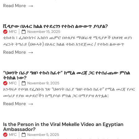
→
Read More
ቪዲዮው በአፋር ክልል የተደረገን የተኩስ ልውውጥ ያሳያል?
MFC
November 15, 2025
ቲክቶክ ፣ ፌስቡክንና ኤክስን ጨምሮ በተለያዩ ማህበራዊ ሚዲያዎች ህዝባዊ ወያነ
ሓርነት ትግራይ (ህወሓት) በአፋር ክልል ተኩስ እንደጀመረ / የተኩስ ልውውጥ
→
Read More
“ህወሃት በራያ ዓዘቦ ተኩስ ከፈተ” ከሚል መረጃ ጋር የተሰራጨው ምስል
ትክክል ነው?
MFC
November 9, 2025
አንዳፍታ የተባለ የፌስቡክ ገጽ “ህወሃት በራያ ዓዘቦ ተኩስ ከፈተ” የሚል መረጃ የጦር
መሳሪያ የያዙ ወታደሮችን ከሚያሳይ ምስል ጋር በማያያዝ ለጥፏል::
→
Read More
Is the Person in the Viral Mekelle Video an Egyptian
Ambassador?
MFC
November 5, 2025