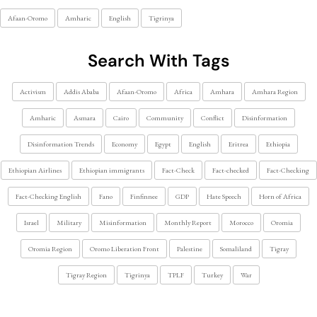
Afaan-Oromo
Amharic
English
Tigrinya
Search With Tags
Activism
Addis Ababa
Afaan-Oromo
Africa
Amhara
Amhara Region
Amharic
Asmara
Cairo
Community
Conflict
Disinformation
Disinformation Trends
Economy
Egypt
English
Eritrea
Ethiopia
Ethiopian Airlines
Ethiopian immigrants
Fact-Check
Fact-checked
Fact-Checking
Fact-Checking English
Fano
Finfinnee
GDP
Hate Speech
Horn of Africa
Israel
Military
Misinformation
Monthly Report
Morocco
Oromia
Oromia Region
Oromo Liberation Front
Palestine
Somaliland
Tigray
Tigray Region
Tigrinya
TPLF
Turkey
War