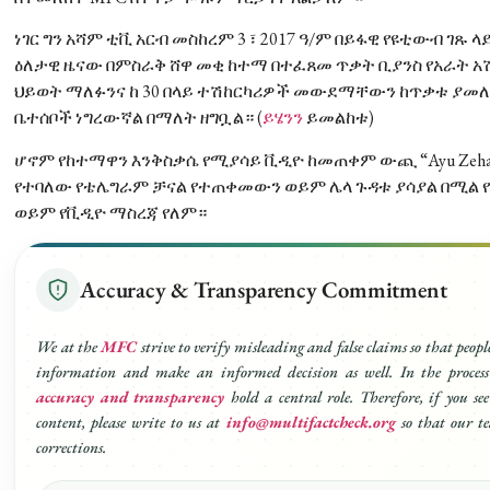
ነገር ግን አሻም ቲቪ አርብ መስከረም 3 ፣ 2017 ዓ/ም በይፋዊ የዩቲውብ ገጹ 
ዕለታዊ ዜናው በምስራቅ ሸዋ መቂ ከተማ በተፈጸመ ጥቃት ቢያንስ የአራት አ
ህይወት ማለፉንና ከ 30 በላይ ተሽከርካሪዎች መውደማቸውን ከጥቃቱ ያመ
ቤተሰቦች ነግረውኛል በማለት ዘግቧል። (
ይሄንን
ይመልከቱ)
ሆኖም የከተማዋን እንቅስቃሴ የሚያሳይ ቪዲዮ ከመጠቀም ውጪ “Ayu Zehabesh
የተባለው የቴሌግራም ቻናል የተጠቀመውን ወይም ሌላ ጉዳቱ ያሳያል በሚል የ
ወይም የቪዲዮ ማስረጃ የለም።
Accuracy & Transparency Commitment
We at the
MFC
strive to verify misleading and false claims so that people
information and make an informed decision as well. In the process
accuracy and transparency
hold a central role. Therefore, if you se
content, please write to us at
info@multifactcheck.org
so that our t
corrections.